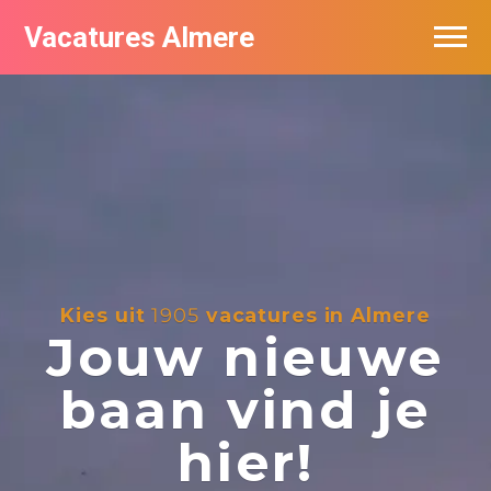
Vacatures Almere
Vacatures per bedrijf
De populairste vacatures in Almere
Nieuwsbrief feed
Kies uit
1905
vacatures in Almere
Jouw nieuwe
baan vind je
hier!