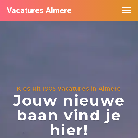
Vacatures Almere
Vacatures per bedrijf
De populairste vacatures in Almere
Nieuwsbrief feed
Kies uit
1905
vacatures in Almere
Jouw nieuwe
baan vind je
hier!