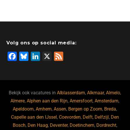
Volg ons op social media:
F
Bl
Li
X
F
a
u
n
e
c
e
k
e
e
s
e
d
b
ky
dI
Bekijk ook vacatures in
Alblasserdam
,
Alkmaar
,
Almelo
,
o
n
Almere
,
Alphen aan den Rijn
,
Amersfoort
,
Amsterdam
,
Apeldoorn
,
Arnhem
,
Assen
,
Bergen op Zoom
,
Breda
,
o
Capelle aan den IJssel
,
Coevorden
,
Delft
,
Delfzijl
,
Den
k
Bosch
,
Den Haag
,
Deventer
,
Doetinchem
,
Dordrecht
,