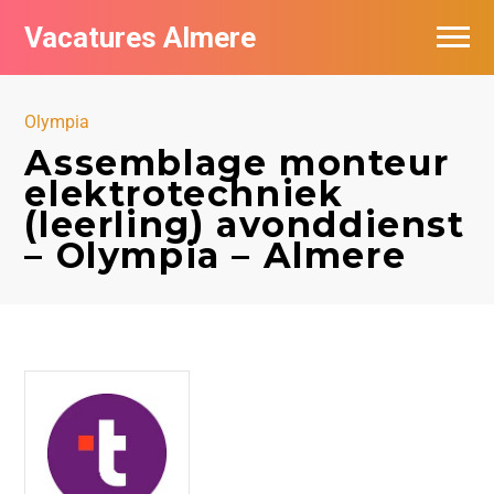
Vacatures Almere
Vacatures per bedrijf
Olympia
De populairste vacatures in Almere
Assemblage monteur
elektrotechniek
Nieuwsbrief feed
(leerling) avonddienst
– Olympia – Almere