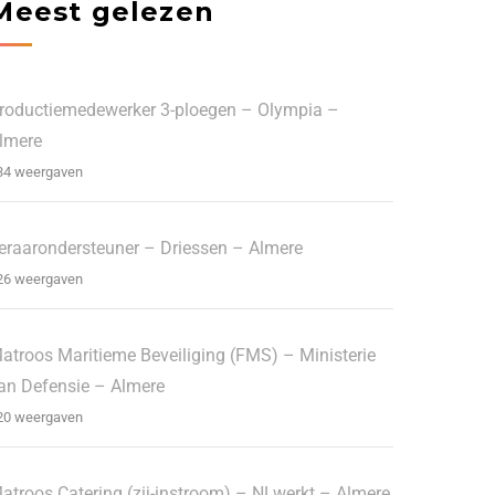
Meest gelezen
roductiemedewerker 3-ploegen – Olympia –
lmere
34 weergaven
eraarondersteuner – Driessen – Almere
26 weergaven
atroos Maritieme Beveiliging (FMS) – Ministerie
an Defensie – Almere
20 weergaven
atroos Catering (zij-instroom) – NLwerkt – Almere