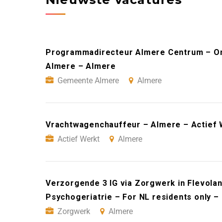
Programmadirecteur Almere Centrum – On
Almere – Almere
Gemeente Almere
Almere
Vrachtwagenchauffeur – Almere – Actief 
Actief Werkt
Almere
Verzorgende 3 IG via Zorgwerk in Flevoland
Psychogeriatrie – For NL residents only 
Zorgwerk
Almere