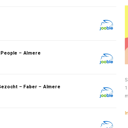
e
t People – Almere
S
Gezocht – Faber – Almere
1
m
I