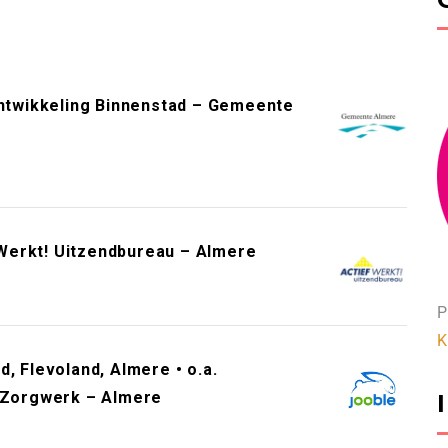
twikkeling Binnenstad – Gemeente
Werkt! Uitzendbureau – Almere
P
K
, Flevoland, Almere • o.a.
– Zorgwerk – Almere