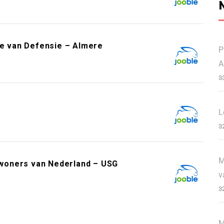
ie van Defensie – Almere
P
A
3
L
3
M
woners van Nederland – USG
v
3
M