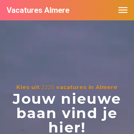
Vacatures Almere
Vacatures per bedrijf
De populairste vacatures in Almere
Nieuwsbrief feed
Kies uit
2225
vacatures in Almere
Jouw nieuwe
baan vind je
hier!