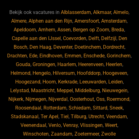
e
s
e
d
b
ky
dI
Bekijk ook vacatures in
Alblasserdam
,
Alkmaar
,
Almelo
,
o
n
Almere
,
Alphen aan den Rijn
,
Amersfoort
,
Amsterdam
,
Apeldoorn
,
Arnhem
,
Assen
,
Bergen op Zoom
,
Breda
,
o
Capelle aan den IJssel
,
Coevorden
,
Delft
,
Delfzijl
,
Den
k
Bosch
,
Den Haag
,
Deventer
,
Doetinchem
,
Dordrecht
,
Drachten
,
Ede
,
Eindhoven
,
Emmen
,
Enschede
,
Gorinchem
,
Gouda
,
Groningen
,
Haarlem
,
Heerenveen
,
Heerlen
,
Helmond
,
Hengelo
,
Hilversum
,
Hoofddorp
,
Hoogeveen
,
Hoogezand
,
Hoorn
,
Kerkrade
,
Leeuwarden
,
Leiden
,
Lelystad
,
Maastricht
,
Meppel
,
Middelburg
,
Nieuwegein
,
Nijkerk
,
Nijmegen
,
Nijverdal
,
Oosterhout
,
Oss
,
Roermond
,
Roosendaal
,
Rotterdam
,
Schiedam
,
Sittard
,
Sneek
,
Stadskanaal
,
Ter Apel
,
Tiel
,
Tilburg
,
Utrecht
,
Veendam
,
Veenendaal
,
Venlo
,
Venray
,
Vlissingen
,
Weert
,
Winschoten
,
Zaandam
,
Zoetermeer
,
Zwolle