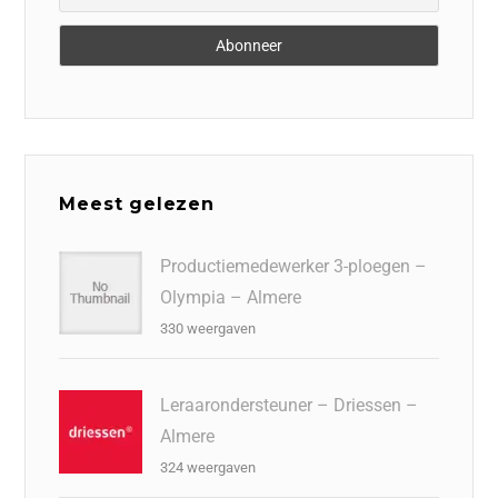
Meest gelezen
Productiemedewerker 3-ploegen –
Olympia – Almere
330 weergaven
Leraarondersteuner – Driessen –
Almere
324 weergaven