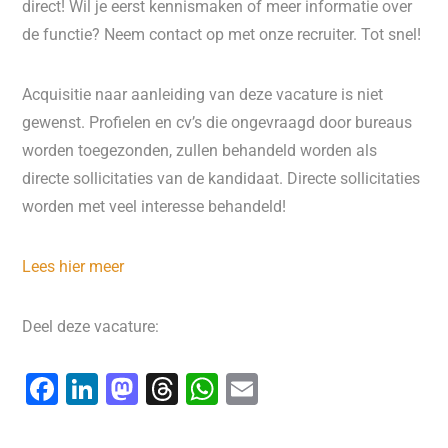
direct! Wil je eerst kennismaken of meer informatie over
de functie? Neem contact op met onze recruiter. Tot snel!
Acquisitie naar aanleiding van deze vacature is niet
gewenst. Profielen en cv’s die ongevraagd door bureaus
worden toegezonden, zullen behandeld worden als
directe sollicitaties van de kandidaat. Directe sollicitaties
worden met veel interesse behandeld!
Lees hier meer
Deel deze vacature:
F
Li
M
T
W
E
a
n
a
hr
h
m