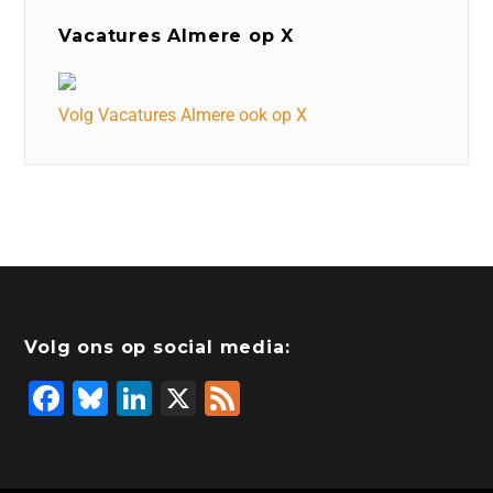
Vacatures Almere op X
Volg Vacatures Almere ook op X
Volg ons op social media:
F
Bl
Li
X
F
a
u
n
e
c
e
k
e