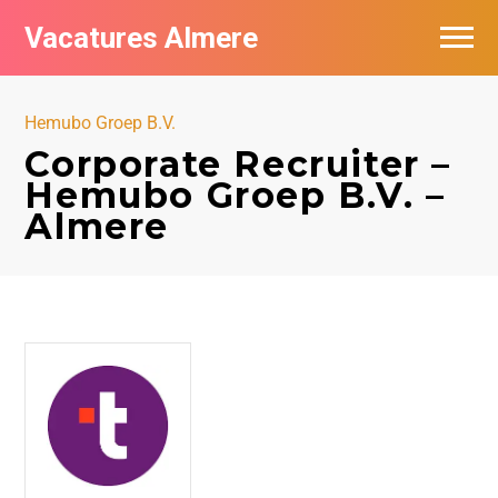
Vacatures Almere
Vacatures per bedrijf
Hemubo Groep B.V.
De populairste vacatures in Almere
Corporate Recruiter –
Hemubo Groep B.V. –
Nieuwsbrief feed
Almere