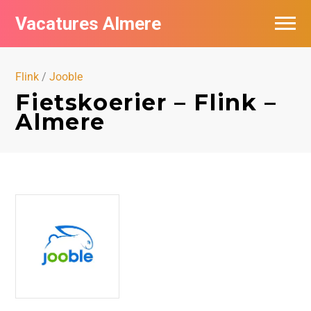
Vacatures Almere
Vacatures per bedrijf
Flink
/
Jooble
De populairste vacatures in Almere
Fietskoerier – Flink –
Almere
Nieuwsbrief feed