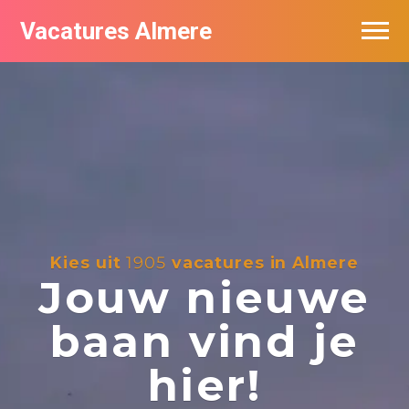
Vacatures Almere
Vacatures per bedrijf
De populairste vacatures in Almere
Nieuwsbrief feed
Kies uit
1905
vacatures in Almere
Jouw nieuwe
baan vind je
hier!