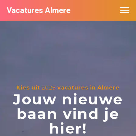
Vacatures Almere
Vacatures per bedrijf
De populairste vacatures in Almere
Nieuwsbrief feed
Kies uit
2025
vacatures in Almere
Jouw nieuwe
baan vind je
hier!