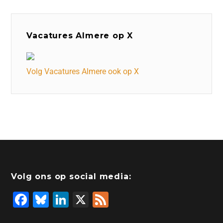
Vacatures Almere op X
Volg Vacatures Almere ook op X
Volg ons op social media:
F
Bl
Li
X
F
a
u
n
e