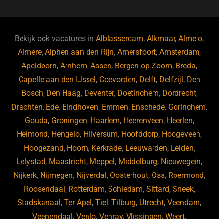
c
e
k
e
e
s
e
d
b
ky
dI
Bekijk ook vacatures in
Alblasserdam
,
Alkmaar
,
Almelo
,
o
n
Almere
,
Alphen aan den Rijn
,
Amersfoort
,
Amsterdam
,
Apeldoorn
,
Arnhem
,
Assen
,
Bergen op Zoom
,
Breda
,
o
Capelle aan den IJssel
,
Coevorden
,
Delft
,
Delfzijl
,
Den
k
Bosch
,
Den Haag
,
Deventer
,
Doetinchem
,
Dordrecht
,
Drachten
,
Ede
,
Eindhoven
,
Emmen
,
Enschede
,
Gorinchem
,
Gouda
,
Groningen
,
Haarlem
,
Heerenveen
,
Heerlen
,
Helmond
,
Hengelo
,
Hilversum
,
Hoofddorp
,
Hoogeveen
,
Hoogezand
,
Hoorn
,
Kerkrade
,
Leeuwarden
,
Leiden
,
Lelystad
,
Maastricht
,
Meppel
,
Middelburg
,
Nieuwegein
,
Nijkerk
,
Nijmegen
,
Nijverdal
,
Oosterhout
,
Oss
,
Roermond
,
Roosendaal
,
Rotterdam
,
Schiedam
,
Sittard
,
Sneek
,
Stadskanaal
,
Ter Apel
,
Tiel
,
Tilburg
,
Utrecht
,
Veendam
,
Veenendaal
,
Venlo
,
Venray
,
Vlissingen
,
Weert
,