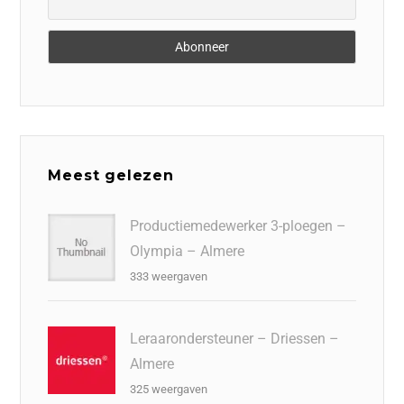
Meest gelezen
Productiemedewerker 3-ploegen –
Olympia – Almere
333 weergaven
Leraarondersteuner – Driessen –
Almere
325 weergaven