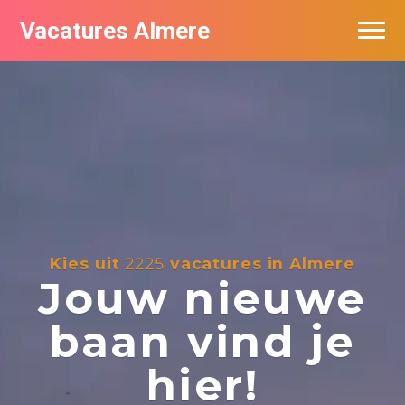
Vacatures Almere
Vacatures per bedrijf
De populairste vacatures in Almere
Nieuwsbrief feed
Kies uit
2225
vacatures in Almere
Jouw nieuwe
baan vind je
hier!