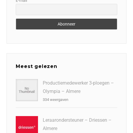
E-mail
Meest gelezen
Productiemedewerker 3-ploegen –
Olympia – Almere
334 weergaven
Leraarondersteuner – Driessen –
Almere