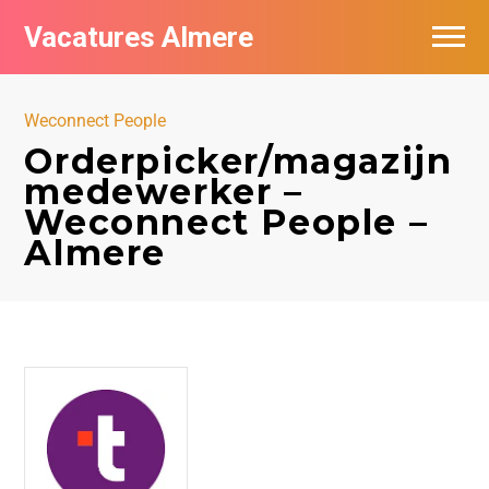
Vacatures Almere
Vacatures per bedrijf
Weconnect People
De populairste vacatures in Almere
Orderpicker/magazijn
medewerker –
Nieuwsbrief feed
Weconnect People –
Almere