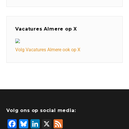
Vacatures Almere op X
Volg Vacatures Almere ook op X
Volg ons op social media:
F
Bl
Li
X
F