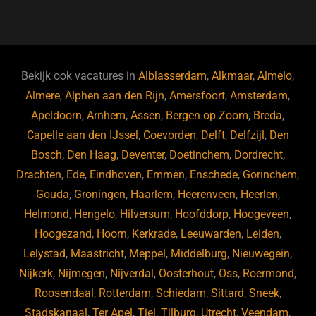
a
u
n
e
c
e
k
e
e
s
e
d
b
ky
dI
Bekijk ook vacatures in
Alblasserdam
,
Alkmaar
,
Almelo
,
o
n
Almere
,
Alphen aan den Rijn
,
Amersfoort
,
Amsterdam
,
Apeldoorn
,
Arnhem
,
Assen
,
Bergen op Zoom
,
Breda
,
o
Capelle aan den IJssel
,
Coevorden
,
Delft
,
Delfzijl
,
Den
k
Bosch
,
Den Haag
,
Deventer
,
Doetinchem
,
Dordrecht
,
Drachten
,
Ede
,
Eindhoven
,
Emmen
,
Enschede
,
Gorinchem
,
Gouda
,
Groningen
,
Haarlem
,
Heerenveen
,
Heerlen
,
Helmond
,
Hengelo
,
Hilversum
,
Hoofddorp
,
Hoogeveen
,
Hoogezand
,
Hoorn
,
Kerkrade
,
Leeuwarden
,
Leiden
,
Lelystad
,
Maastricht
,
Meppel
,
Middelburg
,
Nieuwegein
,
Nijkerk
,
Nijmegen
,
Nijverdal
,
Oosterhout
,
Oss
,
Roermond
,
Roosendaal
,
Rotterdam
,
Schiedam
,
Sittard
,
Sneek
,
Stadskanaal
,
Ter Apel
,
Tiel
,
Tilburg
,
Utrecht
,
Veendam
,