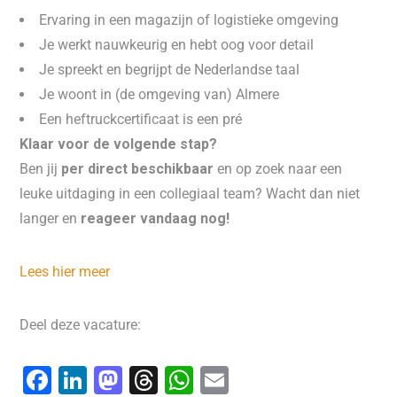
Ervaring in een magazijn of logistieke omgeving
Je werkt nauwkeurig en hebt oog voor detail
Je spreekt en begrijpt de Nederlandse taal
Je woont in (de omgeving van) Almere
Een heftruckcertificaat is een pré
Klaar voor de volgende stap?
Ben jij
per direct beschikbaar
en op zoek naar een
leuke uitdaging in een collegiaal team? Wacht dan niet
langer en
reageer vandaag nog!
Lees hier meer
Deel deze vacature:
F
Li
M
T
W
E