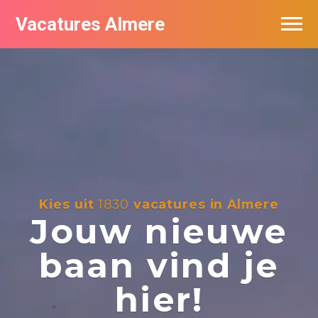
Vacatures Almere
Vacatures per bedrijf
De populairste vacatures in Almere
Nieuwsbrief feed
Kies uit
1830
vacatures in Almere
Jouw nieuwe
baan vind je
hier!