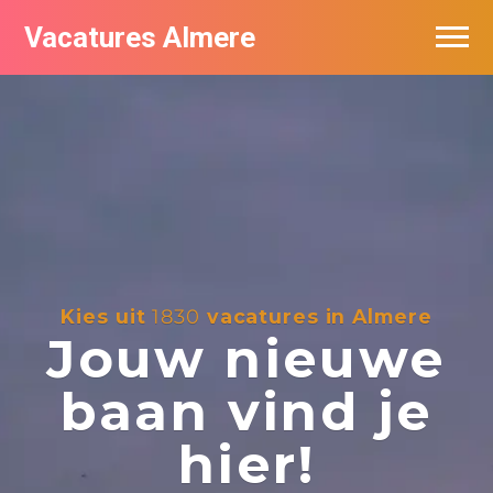
Vacatures Almere
Vacatures per bedrijf
De populairste vacatures in Almere
Nieuwsbrief feed
Kies uit
1830
vacatures in Almere
Jouw nieuwe
baan vind je
hier!