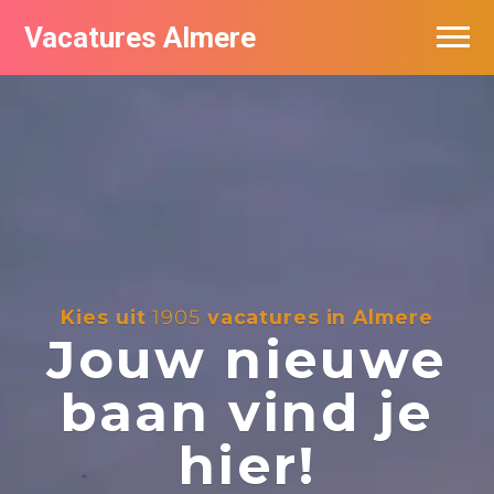
Vacatures Almere
Vacatures per bedrijf
De populairste vacatures in Almere
Nieuwsbrief feed
Kies uit
1905
vacatures in Almere
Jouw nieuwe
baan vind je
hier!