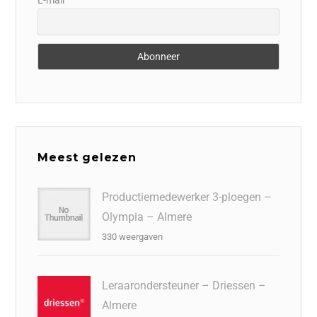
E-mail
Meest gelezen
Productiemedewerker 3-ploegen –
Olympia – Almere
330 weergaven
Leraarondersteuner – Driessen –
Almere