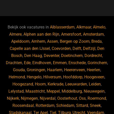
a
u
n
e
c
e
k
e
e
s
e
d
b
ky
dI
Bekijk ook vacatures in
Alblasserdam
,
Alkmaar
,
Almelo
,
o
n
Almere
,
Alphen aan den Rijn
,
Amersfoort
,
Amsterdam
,
Apeldoorn
,
Arnhem
,
Assen
,
Bergen op Zoom
,
Breda
,
o
Capelle aan den IJssel
,
Coevorden
,
Delft
,
Delfzijl
,
Den
k
Bosch
,
Den Haag
,
Deventer
,
Doetinchem
,
Dordrecht
,
Drachten
,
Ede
,
Eindhoven
,
Emmen
,
Enschede
,
Gorinchem
,
Gouda
,
Groningen
,
Haarlem
,
Heerenveen
,
Heerlen
,
Helmond
,
Hengelo
,
Hilversum
,
Hoofddorp
,
Hoogeveen
,
Hoogezand
,
Hoorn
,
Kerkrade
,
Leeuwarden
,
Leiden
,
Lelystad
,
Maastricht
,
Meppel
,
Middelburg
,
Nieuwegein
,
Nijkerk
,
Nijmegen
,
Nijverdal
,
Oosterhout
,
Oss
,
Roermond
,
Roosendaal
,
Rotterdam
,
Schiedam
,
Sittard
,
Sneek
,
Stadskanaal
,
Ter Apel
,
Tiel
,
Tilburg
,
Utrecht
,
Veendam
,