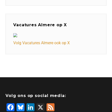
Vacatures Almere op X
Volg Vacatures Almere ook op X
Volg ons op social media:
F
Bl
Li
X
F