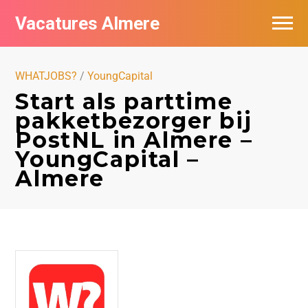
Vacatures Almere
Vacatures per bedrijf
WHATJOBS?
/
YoungCapital
De populairste vacatures in Almere
Start als parttime
pakketbezorger bij
Nieuwsbrief feed
PostNL in Almere –
YoungCapital –
Almere