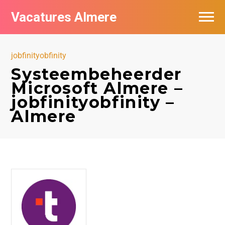
Vacatures Almere
Vacatures per bedrijf
jobfinityobfinity
De populairste vacatures in Almere
Systeembeheerder
Microsoft Almere –
Nieuwsbrief feed
jobfinityobfinity –
Almere