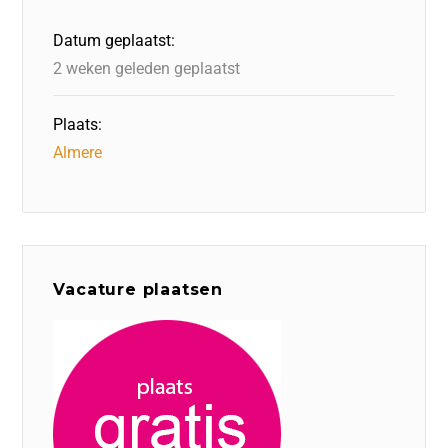
o
n
p
Datum geplaatst:
k
2 weken geleden geplaatst
Plaats:
Almere
Vacature plaatsen