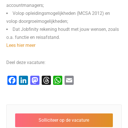
accountmanagers;
Volop opleidingsmogelijkheden (MCSA 2012) en
volop doorgroeimogelijkheden;
Dat Jobfinity rekening houdt met jouw wensen, zoals
o.a. functie en reisafstand.
Lees hier meer
Deel deze vacature:
F
Li
M
T
W
E
a
n
a
hr
h
m
c
k
st
e
at
ai
e
e
o
a
s
l
b
dI
d
d
A
o
n
o
s
p