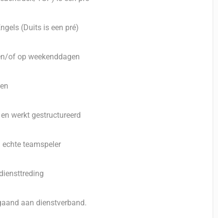
ngels (Duits is een pré)
t en/of op weekenddagen
len
l en werkt gestructureerd
n echte teamspeler
diensttreding
fgaand aan dienstverband.