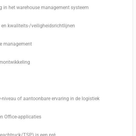
ing in het warehouse management systeem
n kwaliteits-/veiligheidsrichtlijnen
ite management
amontwikkeling
niveau of aantoonbare ervaring in de logistiek
Office-applicaties
/reachtruck/TSP) is een pré