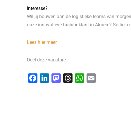
Interesse?
Wil jij bouwen aan de logistieke teams van morgen
onze innovatieve fashionklant in Almere? Sollicitee
Lees hier meer
Deel deze vacature:
F
Li
M
T
W
E
a
n
a
hr
h
m
c
k
st
e
at
ai
e
e
o
a
s
l
b
dI
d
d
A
o
n
o
s
p