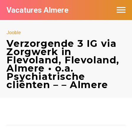
Vacatures Almere
Vacatures per bedrijf
Jooble
De populairste vacatures in Almere
Verzorgende 3 IG via
Zorgwerk in
Nieuwsbrief feed
Flevoland, Flevoland,
Almere • o.a.
Psychiatrische
cliënten – – Almere