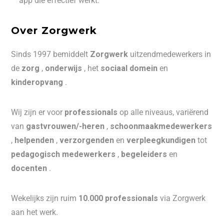
app die effectief werkt.
Over Zorgwerk
Sinds 1997 bemiddelt
Zorgwerk
uitzendmedewerkers in
de
zorg
,
onderwijs
, het
sociaal domein
en
kinderopvang
.
Wij zijn er voor
professionals
op alle niveaus, variërend
van
gastvrouwen/-heren
,
schoonmaakmedewerkers
,
helpenden
,
verzorgenden
en
verpleegkundigen
tot
pedagogisch medewerkers
,
begeleiders
en
docenten
.
Wekelijks zijn ruim
10.000 professionals
via Zorgwerk
aan het werk.