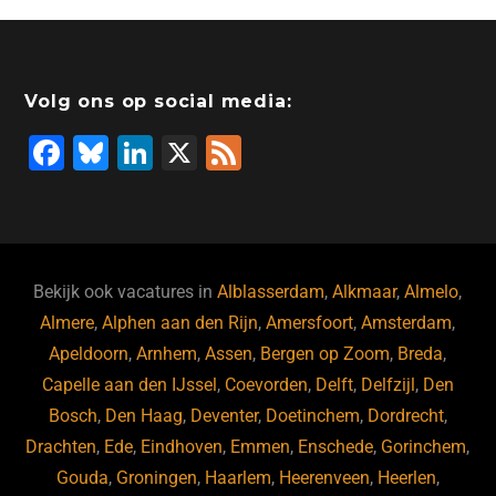
Volg ons op social media:
F
Bl
Li
X
F
a
u
n
e
c
e
k
e
e
s
e
d
b
ky
dI
Bekijk ook vacatures in
Alblasserdam
,
Alkmaar
,
Almelo
,
o
n
Almere
,
Alphen aan den Rijn
,
Amersfoort
,
Amsterdam
,
Apeldoorn
,
Arnhem
,
Assen
,
Bergen op Zoom
,
Breda
,
o
Capelle aan den IJssel
,
Coevorden
,
Delft
,
Delfzijl
,
Den
k
Bosch
,
Den Haag
,
Deventer
,
Doetinchem
,
Dordrecht
,
Drachten
,
Ede
,
Eindhoven
,
Emmen
,
Enschede
,
Gorinchem
,
Gouda
,
Groningen
,
Haarlem
,
Heerenveen
,
Heerlen
,