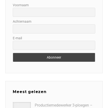
Voornaam
Achternaam
E-mail
Meest gelezen
Productiemedewerker 3-ploegen –