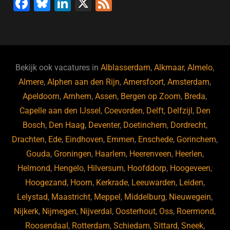
F
Bl
Li
X
F
a
u
n
e
c
e
k
e
e
s
e
d
b
ky
dI
Bekijk ook vacatures in
Alblasserdam
,
Alkmaar
,
Almelo
,
o
n
Almere
,
Alphen aan den Rijn
,
Amersfoort
,
Amsterdam
,
Apeldoorn
,
Arnhem
,
Assen
,
Bergen op Zoom
,
Breda
,
o
Capelle aan den IJssel
,
Coevorden
,
Delft
,
Delfzijl
,
Den
k
Bosch
,
Den Haag
,
Deventer
,
Doetinchem
,
Dordrecht
,
Drachten
,
Ede
,
Eindhoven
,
Emmen
,
Enschede
,
Gorinchem
,
Gouda
,
Groningen
,
Haarlem
,
Heerenveen
,
Heerlen
,
Helmond
,
Hengelo
,
Hilversum
,
Hoofddorp
,
Hoogeveen
,
Hoogezand
,
Hoorn
,
Kerkrade
,
Leeuwarden
,
Leiden
,
Lelystad
,
Maastricht
,
Meppel
,
Middelburg
,
Nieuwegein
,
Nijkerk
,
Nijmegen
,
Nijverdal
,
Oosterhout
,
Oss
,
Roermond
,
Roosendaal
,
Rotterdam
,
Schiedam
,
Sittard
,
Sneek
,