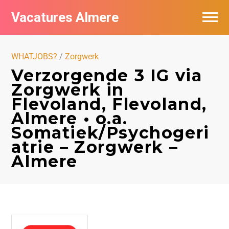
Vacatures Almere
Vacatures per bedrijf
WHATJOBS?
/
Zorgwerk
De populairste vacatures in Almere
Verzorgende 3 IG via
Zorgwerk in
Nieuwsbrief feed
Flevoland, Flevoland,
Almere • o.a.
Somatiek/Psychogeri
atrie – Zorgwerk –
Almere