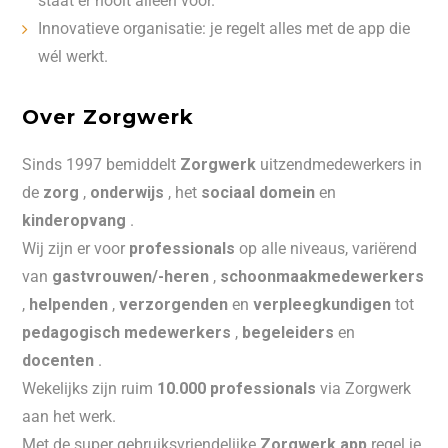
staat er nooit alleen voor.
Innovatieve organisatie: je regelt alles met de app die
wél werkt.
Over Zorgwerk
Sinds 1997 bemiddelt
Zorgwerk
uitzendmedewerkers in
de
zorg
,
onderwijs
, het
sociaal domein
en
kinderopvang
.
Wij zijn er voor
professionals
op alle niveaus, variërend
van
gastvrouwen/-heren
,
schoonmaakmedewerkers
,
helpenden
,
verzorgenden
en
verpleegkundigen
tot
pedagogisch medewerkers
,
begeleiders
en
docenten
.
Wekelijks zijn ruim
10.000 professionals
via Zorgwerk
aan het werk.
Met de super gebruiksvriendelijke
Zorgwerk app
regel je