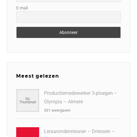
E-mail
Meest gelezen
Productiemedewerker 3-ploegen –
Olympia – Almere
331 weergaven
Leraarondersteuner – Driessen –