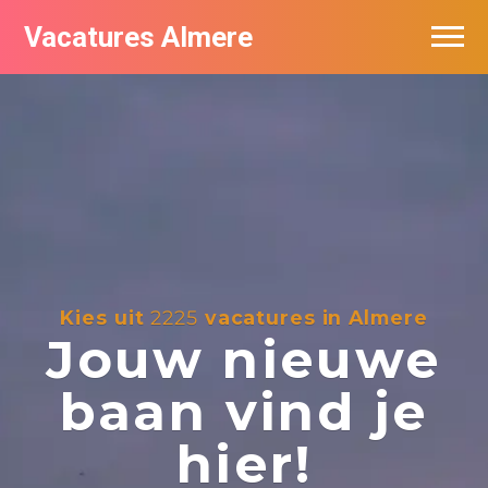
Vacatures Almere
Vacatures per bedrijf
De populairste vacatures in Almere
Nieuwsbrief feed
Kies uit
2225
vacatures in Almere
Jouw nieuwe
baan vind je
hier!