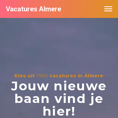
Vacatures Almere
Vacatures per bedrijf
De populairste vacatures in Almere
Nieuwsbrief feed
Kies uit
1905
vacatures in Almere
Jouw nieuwe
baan vind je
hier!