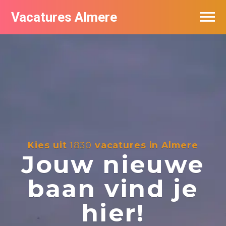
Vacatures Almere
Vacatures per bedrijf
De populairste vacatures in Almere
Nieuwsbrief feed
Kies uit
1830
vacatures in Almere
Jouw nieuwe
baan vind je
hier!