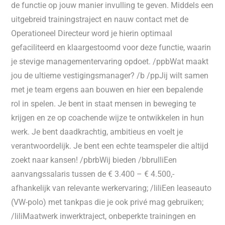
de functie op jouw manier invulling te geven. Middels een
uitgebreid trainingstraject en nauw contact met de
Operationeel Directeur word je hierin optimaal
gefaciliteerd en klaargestoomd voor deze functie, waarin
je stevige managementervaring opdoet. /ppbWat maakt
jou de ultieme vestigingsmanager? /b /ppJij wilt samen
met je team ergens aan bouwen en hier een bepalende
rol in spelen. Je bent in staat mensen in beweging te
krijgen en ze op coachende wijze te ontwikkelen in hun
werk. Je bent daadkrachtig, ambitieus en voelt je
verantwoordelijk. Je bent een echte teamspeler die altijd
zoekt naar kansen! /pbrbWij bieden /bbrulliEen
aanvangssalaris tussen de € 3.400 – € 4.500,-
afhankelijk van relevante werkervaring; /liliEen leaseauto
(VW-polo) met tankpas die je ook privé mag gebruiken;
/liliMaatwerk inwerktraject, onbeperkte trainingen en