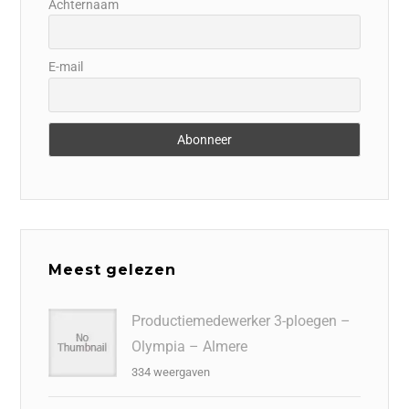
Achternaam
E-mail
Meest gelezen
Productiemedewerker 3-ploegen –
Olympia – Almere
334 weergaven