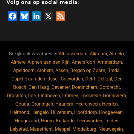
Volg ons op social media:
F
Bl
Li
X
F
a
u
n
e
c
e
k
e
e
s
e
d
b
ky
dI
Bekijk ook vacatures in
Alblasserdam
,
Alkmaar
,
Almelo
,
o
n
Almere
,
Alphen aan den Rijn
,
Amersfoort
,
Amsterdam
,
Apeldoorn
,
Arnhem
,
Assen
,
Bergen op Zoom
,
Breda
,
o
Capelle aan den IJssel
,
Coevorden
,
Delft
,
Delfzijl
,
Den
k
Bosch
,
Den Haag
,
Deventer
,
Doetinchem
,
Dordrecht
,
Drachten
,
Ede
,
Eindhoven
,
Emmen
,
Enschede
,
Gorinchem
,
Gouda
,
Groningen
,
Haarlem
,
Heerenveen
,
Heerlen
,
Helmond
,
Hengelo
,
Hilversum
,
Hoofddorp
,
Hoogeveen
,
Hoogezand
,
Hoorn
,
Kerkrade
,
Leeuwarden
,
Leiden
,
Lelystad
,
Maastricht
,
Meppel
,
Middelburg
,
Nieuwegein
,