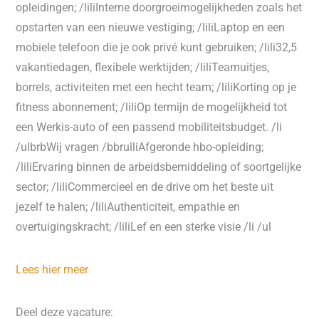
opleidingen; /liliInterne doorgroeimogelijkheden zoals het
opstarten van een nieuwe vestiging; /liliLaptop en een
mobiele telefoon die je ook privé kunt gebruiken; /lili32,5
vakantiedagen, flexibele werktijden; /liliTeamuitjes,
borrels, activiteiten met een hecht team; /liliKorting op je
fitness abonnement; /liliOp termijn de mogelijkheid tot
een Werkis-auto of een passend mobiliteitsbudget. /li
/ulbrbWij vragen /bbrulliAfgeronde hbo-opleiding;
/liliErvaring binnen de arbeidsbemiddeling of soortgelijke
sector; /liliCommercieel en de drive om het beste uit
jezelf te halen; /liliAuthenticiteit, empathie en
overtuigingskracht; /liliLef en een sterke visie /li /ul
Lees hier meer
Deel deze vacature: