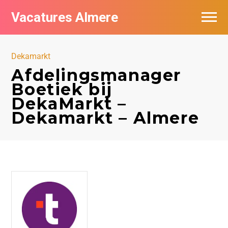
Vacatures Almere
Vacatures per bedrijf
Dekamarkt
De populairste vacatures in Almere
Afdelingsmanager
Boetiek bij
Nieuwsbrief feed
DekaMarkt –
Dekamarkt – Almere