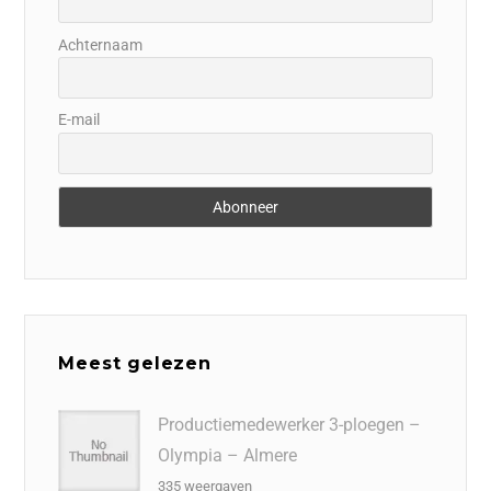
Achternaam
E-mail
Meest gelezen
Productiemedewerker 3-ploegen –
Olympia – Almere
335 weergaven