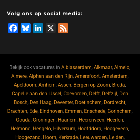
Volg ons op social media:
F
Bl
Li
X
F
a
u
n
e
c
e
k
e
e
s
e
d
b
ky
dI
Bekijk ook vacatures in
Alblasserdam
,
Alkmaar
,
Almelo
,
o
n
Almere
,
Alphen aan den Rijn
,
Amersfoort
,
Amsterdam
,
Apeldoorn
,
Arnhem
,
Assen
,
Bergen op Zoom
,
Breda
,
o
Capelle aan den IJssel
,
Coevorden
,
Delft
,
Delfzijl
,
Den
k
Bosch
,
Den Haag
,
Deventer
,
Doetinchem
,
Dordrecht
,
Drachten
,
Ede
,
Eindhoven
,
Emmen
,
Enschede
,
Gorinchem
,
Gouda
,
Groningen
,
Haarlem
,
Heerenveen
,
Heerlen
,
Helmond
,
Hengelo
,
Hilversum
,
Hoofddorp
,
Hoogeveen
,
Hoogezand
,
Hoorn
,
Kerkrade
,
Leeuwarden
,
Leiden
,