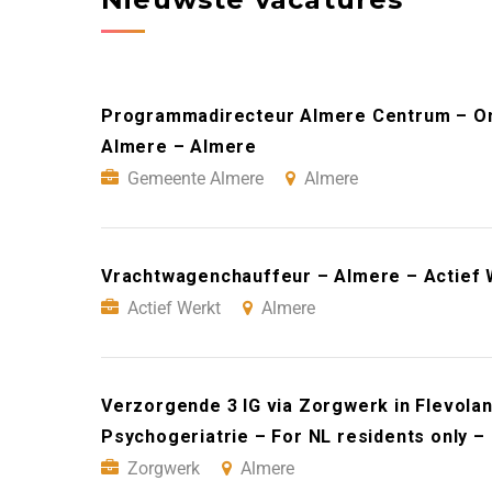
Programmadirecteur Almere Centrum – On
Almere – Almere
Gemeente Almere
Almere
Vrachtwagenchauffeur – Almere – Actief 
Actief Werkt
Almere
Verzorgende 3 IG via Zorgwerk in Flevoland
Psychogeriatrie – For NL residents only 
Zorgwerk
Almere