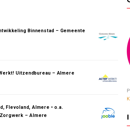
twikkeling Binnenstad – Gemeente
Werkt! Uitzendbureau – Almere
P
K
, Flevoland, Almere • o.a.
– Zorgwerk – Almere