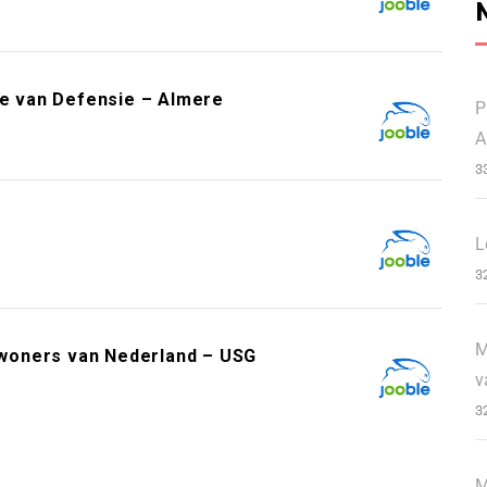
ie van Defensie – Almere
P
A
3
L
3
M
woners van Nederland – USG
v
3
M