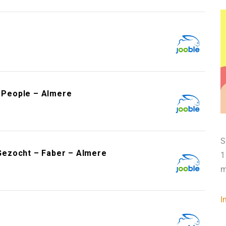
e
t People – Almere
S
Gezocht – Faber – Almere
1
m
I