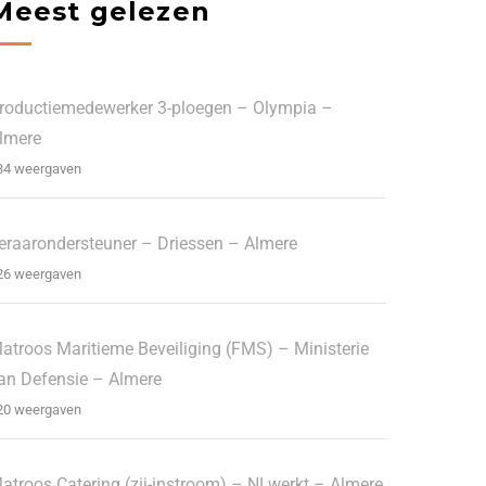
Meest gelezen
roductiemedewerker 3-ploegen – Olympia –
lmere
34 weergaven
eraarondersteuner – Driessen – Almere
26 weergaven
atroos Maritieme Beveiliging (FMS) – Ministerie
an Defensie – Almere
20 weergaven
atroos Catering (zij-instroom) – NLwerkt – Almere