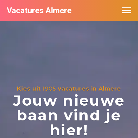
Vacatures Almere
Vacatures per bedrijf
De populairste vacatures in Almere
Nieuwsbrief feed
Kies uit
1905
vacatures in Almere
Jouw nieuwe
baan vind je
hier!