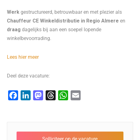
Werk
gestructureerd, betrouwbaar en met plezier als
Chauffeur CE Winkeldistributie in Regio Almere
en
draag
dagelijks bij aan een soepel lopende
winkelbevoorrading.
Lees hier meer
Deel deze vacature:
F
Li
M
T
W
E
a
n
a
hr
h
m
c
k
st
e
at
ai
e
e
o
a
s
l
b
dI
d
d
A