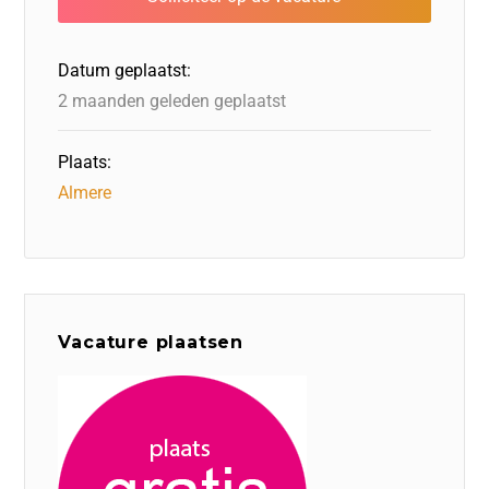
o
n
o
s
p
o
n
p
Datum geplaatst:
k
2 maanden geleden geplaatst
Plaats:
Almere
Vacature plaatsen