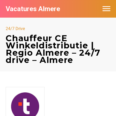
Vacatures Almere
Vacatures per bedrijf
24/7 Drive
De populairste vacatures in Almere
Chauffeur CE
Winkeldistributie |
Nieuwsbrief feed
Regio Almere – 24/7
drive – Almere