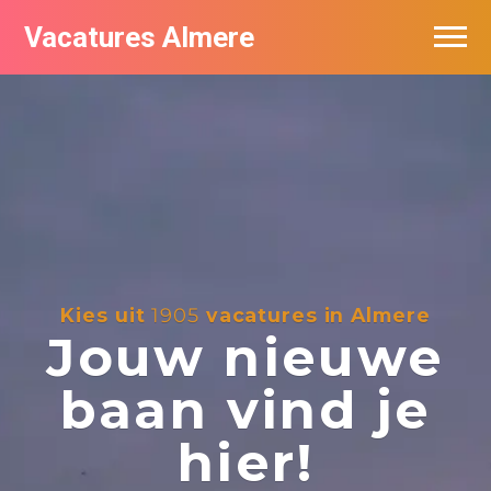
Vacatures Almere
Vacatures per bedrijf
De populairste vacatures in Almere
Nieuwsbrief feed
Kies uit
1905
vacatures in Almere
Jouw nieuwe
baan vind je
hier!