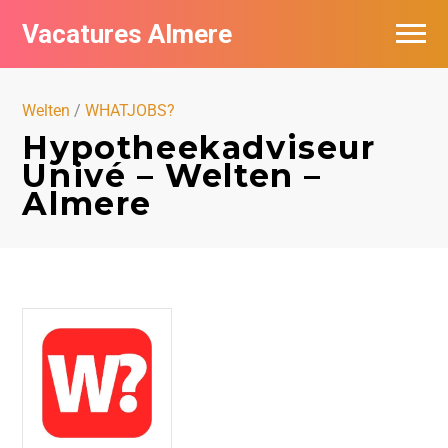
Vacatures Almere
Vacatures per bedrijf
Welten
/
WHATJOBS?
De populairste vacatures in Almere
Hypotheekadviseur
Univé – Welten –
Nieuwsbrief feed
Almere