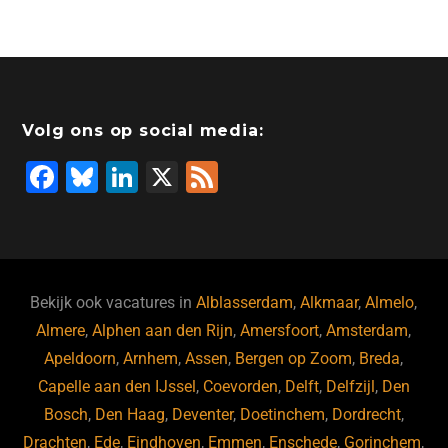
Volg ons op social media:
F
Bl
Li
X
F
a
u
n
e
c
e
k
e
e
s
e
d
b
ky
dI
Bekijk ook vacatures in
Alblasserdam
,
Alkmaar
,
Almelo
,
o
n
Almere
,
Alphen aan den Rijn
,
Amersfoort
,
Amsterdam
,
Apeldoorn
,
Arnhem
,
Assen
,
Bergen op Zoom
,
Breda
,
o
Capelle aan den IJssel
,
Coevorden
,
Delft
,
Delfzijl
,
Den
k
Bosch
,
Den Haag
,
Deventer
,
Doetinchem
,
Dordrecht
,
Drachten
,
Ede
,
Eindhoven
,
Emmen
,
Enschede
,
Gorinchem
,