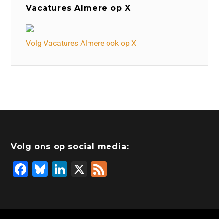
Vacatures Almere op X
Volg Vacatures Almere ook op X
Volg ons op social media:
F
Bl
Li
X
F
a
u
n
e
c
e
k
e
e
s
e
d