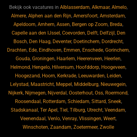
b
ky
dI
Bekijk ook vacatures in
Alblasserdam
,
Alkmaar
,
Almelo
,
o
n
Almere
,
Alphen aan den Rijn
,
Amersfoort
,
Amsterdam
,
Apeldoorn
,
Arnhem
,
Assen
,
Bergen op Zoom
,
Breda
,
o
Capelle aan den IJssel
,
Coevorden
,
Delft
,
Delfzijl
,
Den
k
Bosch
,
Den Haag
,
Deventer
,
Doetinchem
,
Dordrecht
,
Drachten
,
Ede
,
Eindhoven
,
Emmen
,
Enschede
,
Gorinchem
,
Gouda
,
Groningen
,
Haarlem
,
Heerenveen
,
Heerlen
,
Helmond
,
Hengelo
,
Hilversum
,
Hoofddorp
,
Hoogeveen
,
Hoogezand
,
Hoorn
,
Kerkrade
,
Leeuwarden
,
Leiden
,
Lelystad
,
Maastricht
,
Meppel
,
Middelburg
,
Nieuwegein
,
Nijkerk
,
Nijmegen
,
Nijverdal
,
Oosterhout
,
Oss
,
Roermond
,
Roosendaal
,
Rotterdam
,
Schiedam
,
Sittard
,
Sneek
,
Stadskanaal
,
Ter Apel
,
Tiel
,
Tilburg
,
Utrecht
,
Veendam
,
Veenendaal
,
Venlo
,
Venray
,
Vlissingen
,
Weert
,
Winschoten
,
Zaandam
,
Zoetermeer
,
Zwolle