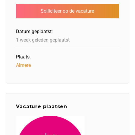
b
dI
d
d
A
o
n
o
s
p
o
n
p
Datum geplaatst:
k
1 week geleden geplaatst
Plaats:
Almere
Vacature plaatsen