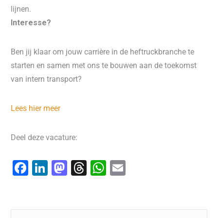
lijnen.
Interesse?
Ben jij klaar om jouw carrière in de heftruckbranche te
starten en samen met ons te bouwen aan de toekomst
van intern transport?
Lees hier meer
Deel deze vacature:
F
Li
M
T
W
E
a
n
a
hr
h
m
c
k
st
e
at
ai
e
e
o
a
s
l