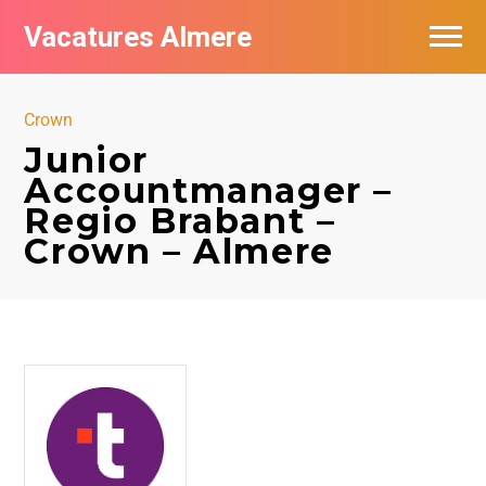
Vacatures Almere
Vacatures per bedrijf
Crown
De populairste vacatures in Almere
Junior
Accountmanager –
Nieuwsbrief feed
Regio Brabant –
Crown – Almere