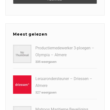
Meest gelezen
Productiemedewerker 3-ploegen –
Olympia – Almere
335 weergaven
Leraarondersteuner – Driessen –
Almere
327 weergaven
Matroos Maritieme Beveiliging