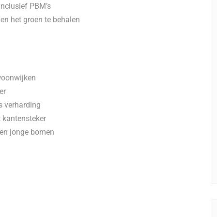
inclusief PBM’s
nen het groen te behalen
woonwijken
er
s verharding
 kantensteker
n en jonge bomen