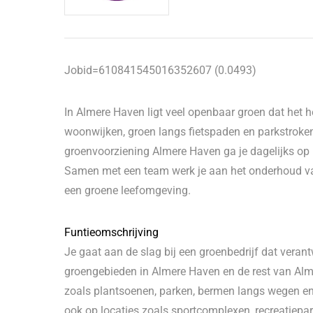
Jobid=610841545016352607 (0.0493)
In Almere Haven ligt veel openbaar groen dat het 
woonwijken, groen langs fietspaden en parkstroke
groenvoorziening Almere Haven ga je dagelijks op
Samen met een team werk je aan het onderhoud v
een groene leefomgeving.
Funtieomschrijving
Je gaat aan de slag bij een groenbedrijf dat veran
groengebieden in Almere Haven en de rest van Alm
zoals plantsoenen, parken, bermen langs wegen 
ook op locaties zoals sportcomplexen, recreatiepark