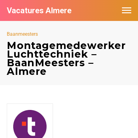
Vacatures Almere
Vacatures per bedrijf
Baanmeesters
De populairste vacatures in Almere
Montagemedewerker
Luchttechniek –
Nieuwsbrief feed
BaanMeesters –
Almere