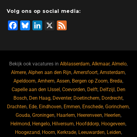
Volg ons op social media:
F
Bl
Li
X
F
a
u
n
e
c
e
k
e
e
s
e
d
b
ky
dI
Bekijk ook vacatures in
Alblasserdam
,
Alkmaar
,
Almelo
,
o
n
Almere
,
Alphen aan den Rijn
,
Amersfoort
,
Amsterdam
,
Apeldoorn
,
Arnhem
,
Assen
,
Bergen op Zoom
,
Breda
,
o
Capelle aan den IJssel
,
Coevorden
,
Delft
,
Delfzijl
,
Den
k
Bosch
,
Den Haag
,
Deventer
,
Doetinchem
,
Dordrecht
,
Drachten
,
Ede
,
Eindhoven
,
Emmen
,
Enschede
,
Gorinchem
,
Gouda
,
Groningen
,
Haarlem
,
Heerenveen
,
Heerlen
,
Helmond
,
Hengelo
,
Hilversum
,
Hoofddorp
,
Hoogeveen
,
Hoogezand
,
Hoorn
,
Kerkrade
,
Leeuwarden
,
Leiden
,