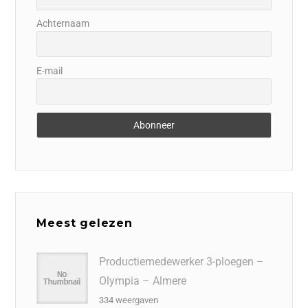
Achternaam
E-mail
Meest gelezen
Productiemedewerker 3-ploegen –
Olympia – Almere
334 weergaven