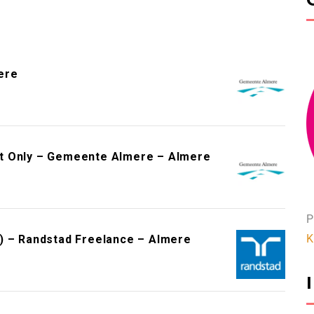
ere
t Only – Gemeente Almere – Almere
P
K
) – Randstad Freelance – Almere