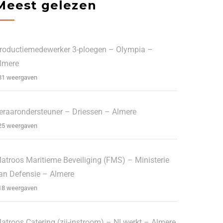
Meest gelezen
roductiemedewerker 3-ploegen – Olympia –
lmere
31 weergaven
eraarondersteuner – Driessen – Almere
25 weergaven
atroos Maritieme Beveiliging (FMS) – Ministerie
an Defensie – Almere
18 weergaven
atroos Catering (zij-instroom) – NLwerkt – Almere