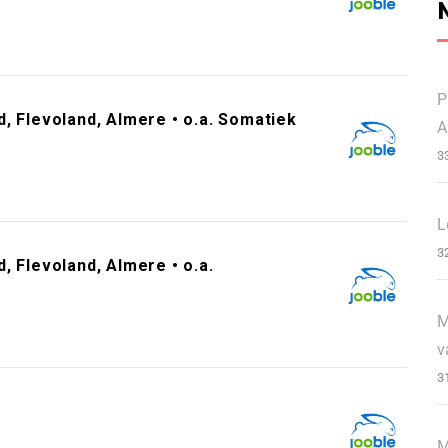
P
, Flevoland, Almere • o.a. Somatiek
A
3
L
3
, Flevoland, Almere • o.a.
M
v
3
M