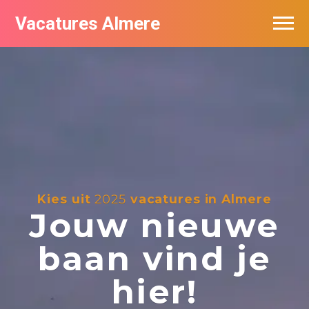
Vacatures Almere
Vacatures per bedrijf
De populairste vacatures in Almere
Nieuwsbrief feed
Kies uit
2025
vacatures in Almere
Jouw nieuwe
baan vind je
hier!