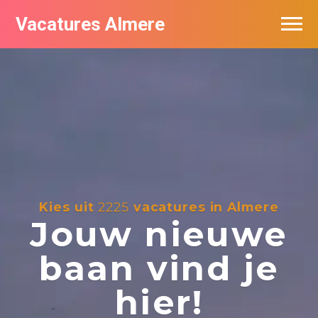
Vacatures Almere
Vacatures per bedrijf
De populairste vacatures in Almere
Nieuwsbrief feed
Kies uit
2225
vacatures in Almere
Jouw nieuwe
baan vind je
hier!