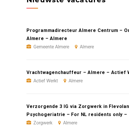
Programmadirecteur Almere Centrum – On
Almere – Almere
Gemeente Almere
Almere
Vrachtwagenchauffeur – Almere – Actief 
Actief Werkt
Almere
Verzorgende 3 IG via Zorgwerk in Flevoland
Psychogeriatrie – For NL residents only 
Zorgwerk
Almere