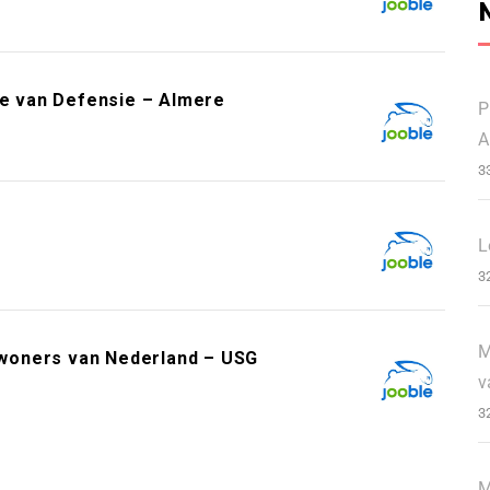
ie van Defensie – Almere
P
A
3
L
3
M
woners van Nederland – USG
v
3
M