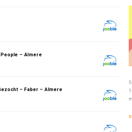
e
t People – Almere
S
Gezocht – Faber – Almere
1
m
I