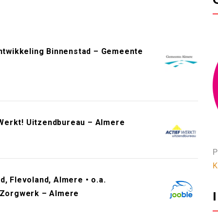
twikkeling Binnenstad – Gemeente
Werkt! Uitzendbureau – Almere
P
K
, Flevoland, Almere • o.a.
– Zorgwerk – Almere