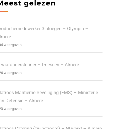
Meest gelezen
roductiemedewerker 3-ploegen – Olympia –
lmere
34 weergaven
eraarondersteuner – Driessen – Almere
26 weergaven
atroos Maritieme Beveiliging (FMS) – Ministerie
an Defensie – Almere
20 weergaven
atroos Catering (zij-instroom) – NLwerkt – Almere