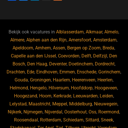
a
u
n
e
c
e
k
e
e
s
e
d
b
ky
dI
Bekijk ook vacatures in
Alblasserdam
,
Alkmaar
,
Almelo
,
o
n
Almere
,
Alphen aan den Rijn
,
Amersfoort
,
Amsterdam
,
Apeldoorn
,
Arnhem
,
Assen
,
Bergen op Zoom
,
Breda
,
o
Capelle aan den IJssel
,
Coevorden
,
Delft
,
Delfzijl
,
Den
k
Bosch
,
Den Haag
,
Deventer
,
Doetinchem
,
Dordrecht
,
Drachten
,
Ede
,
Eindhoven
,
Emmen
,
Enschede
,
Gorinchem
,
Gouda
,
Groningen
,
Haarlem
,
Heerenveen
,
Heerlen
,
Helmond
,
Hengelo
,
Hilversum
,
Hoofddorp
,
Hoogeveen
,
Hoogezand
,
Hoorn
,
Kerkrade
,
Leeuwarden
,
Leiden
,
Lelystad
,
Maastricht
,
Meppel
,
Middelburg
,
Nieuwegein
,
Nijkerk
,
Nijmegen
,
Nijverdal
,
Oosterhout
,
Oss
,
Roermond
,
Roosendaal
,
Rotterdam
,
Schiedam
,
Sittard
,
Sneek
,
Stadskanaal
,
Ter Apel
,
Tiel
,
Tilburg
,
Utrecht
,
Veendam
,