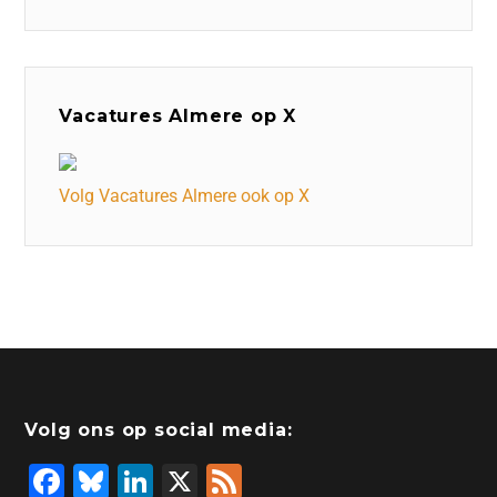
Vacatures Almere op X
Volg Vacatures Almere ook op X
Volg ons op social media:
F
Bl
Li
X
F