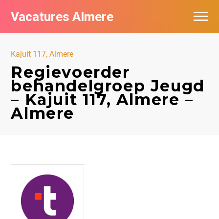
Vacatures Almere
Vacatures per bedrijf
Kajuit 117, Almere
De populairste vacatures in Almere
Regievoerder
behandelgroep Jeugd
Nieuwsbrief feed
– Kajuit 117, Almere –
Almere