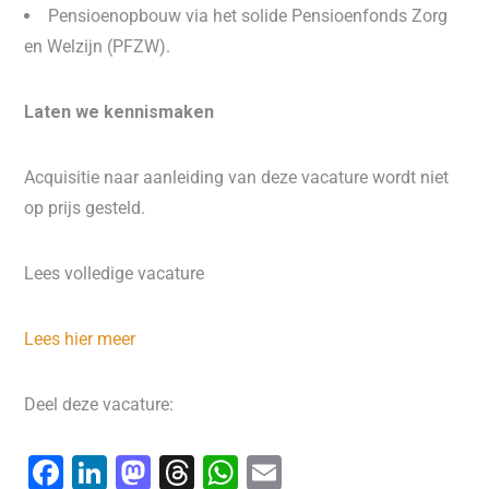
Pensioenopbouw via het solide Pensioenfonds Zorg
en Welzijn (PFZW).
Laten we kennismaken
Acquisitie naar aanleiding van deze vacature wordt niet
op prijs gesteld.
Lees volledige vacature
Lees hier meer
Deel deze vacature:
F
Li
M
T
W
E