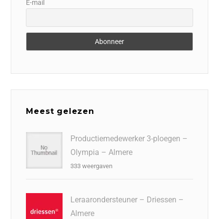
E-mail
Meest gelezen
Productiemedewerker 3-ploegen –
Olympia – Almere
333 weergaven
Leraarondersteuner – Driessen –
Almere