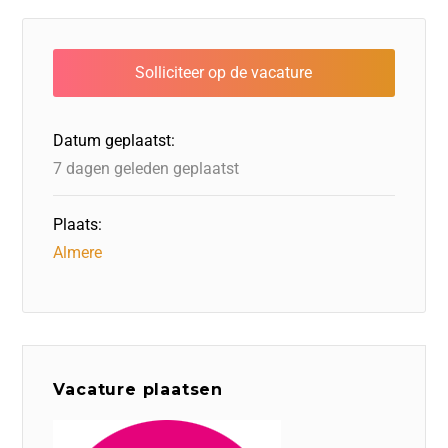
e
e
o
a
s
l
b
dI
d
d
A
o
n
o
s
p
o
n
p
Datum geplaatst:
k
7 dagen geleden geplaatst
Plaats:
Almere
Vacature plaatsen