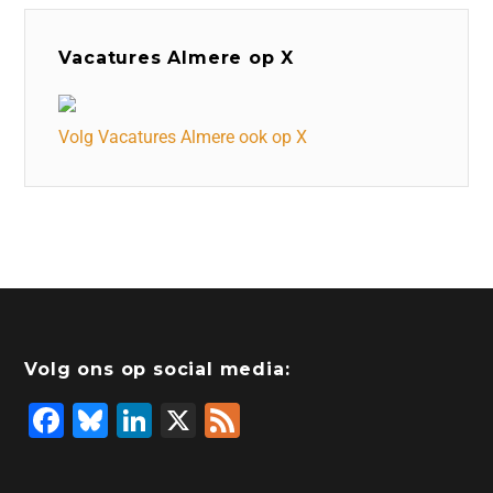
Vacatures Almere op X
Volg Vacatures Almere ook op X
Volg ons op social media:
F
Bl
Li
X
F
a
u
n
e
c
e
k
e