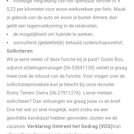
volledige vergoeding van het openbaar vervoer of €
0,23 per kilometer voor woon-werkverkeer per fiets. Maak
je gebruik van de auto en woon je buiten Almere, dan
geldt een tegemoetkoming in de reiskosten;
de mogelijkheid om hybride te werken;
aanvullend (gedeeltelijk) betaald ouderschapsverlof;
Solliciteren
Wil je eerst weten of deze functie bij je past? Guido Bos,
adjunct-afdelingsmanager (06-53841138) vertelt je graag
meer over de inhoud van de functie. Voor vragen over de
sollicitatieprocedure kun je terecht bij onze recruiter
Romy Terrero Sierra (06-27911276). Liever meteen
solliciteren? Dan ontvangen we graag jouw cv en brief.
Doe het wel zo snel mogelijk, want zodra we een
geschikte kandidaat hebben gevonden, sluiten we de
vacature.
Verklaring Omtrent het Gedrag (VOG)
Van