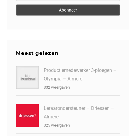
Meest gelezen
Productiemedewerker 3-ploegen –
Olympia – Almere
332 weergaven
Leraarondersteuner – Driessen –
Almere
325 weergaven