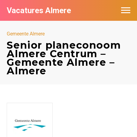
Vacatures Almere
Vacatures per bedrijf
Gemeente Almere
De populairste vacatures in Almere
Senior planeconoom
Almere Centrum –
Nieuwsbrief feed
Gemeente Almere –
Almere