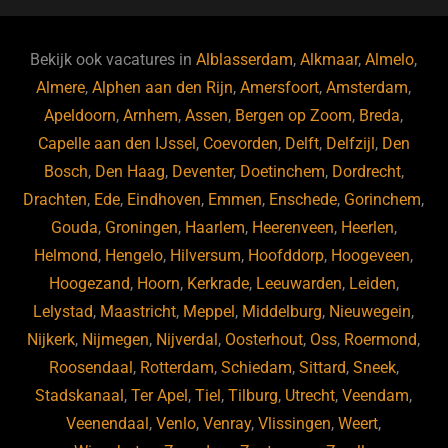
e
s
e
d
b
ky
dI
Bekijk ook vacatures in
Alblasserdam
,
Alkmaar
,
Almelo
,
o
n
Almere
,
Alphen aan den Rijn
,
Amersfoort
,
Amsterdam
,
Apeldoorn
,
Arnhem
,
Assen
,
Bergen op Zoom
,
Breda
,
o
Capelle aan den IJssel
,
Coevorden
,
Delft
,
Delfzijl
,
Den
k
Bosch
,
Den Haag
,
Deventer
,
Doetinchem
,
Dordrecht
,
Drachten
,
Ede
,
Eindhoven
,
Emmen
,
Enschede
,
Gorinchem
,
Gouda
,
Groningen
,
Haarlem
,
Heerenveen
,
Heerlen
,
Helmond
,
Hengelo
,
Hilversum
,
Hoofddorp
,
Hoogeveen
,
Hoogezand
,
Hoorn
,
Kerkrade
,
Leeuwarden
,
Leiden
,
Lelystad
,
Maastricht
,
Meppel
,
Middelburg
,
Nieuwegein
,
Nijkerk
,
Nijmegen
,
Nijverdal
,
Oosterhout
,
Oss
,
Roermond
,
Roosendaal
,
Rotterdam
,
Schiedam
,
Sittard
,
Sneek
,
Stadskanaal
,
Ter Apel
,
Tiel
,
Tilburg
,
Utrecht
,
Veendam
,
Veenendaal
,
Venlo
,
Venray
,
Vlissingen
,
Weert
,