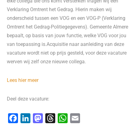
elke collega die ons komt versterken vragen wij een
Verklaring Omtrent het Gedrag. Hierin maken wij
onderscheid tussen een VOG en een VOG-P (Verklaring
Omtrent het Gedrag-Politiegegevens). Gemeente Almere
bepaalt, op basis van jouw functie, welke VOG voor jou
van toepassing is.Acquisitie naar aanleiding van deze
vacature wordt niet op prijs gesteld, voor deze vacature
werven wij zelf onze nieuwe collega.
Lees hier meer
Deel deze vacature:
F
Li
M
T
W
E
a
n
a
hr
h
m
c
k
st
e
at
ai