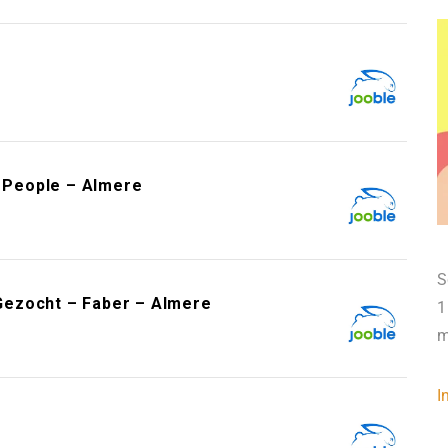
e
t People – Almere
S
Gezocht – Faber – Almere
1
m
I