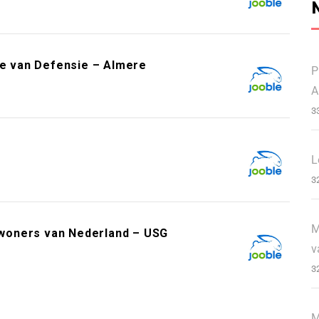
ie van Defensie – Almere
P
A
3
L
3
M
woners van Nederland – USG
v
3
M