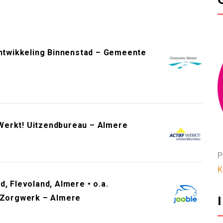
twikkeling Binnenstad – Gemeente
Werkt! Uitzendbureau – Almere
P
K
, Flevoland, Almere • o.a.
– Zorgwerk – Almere