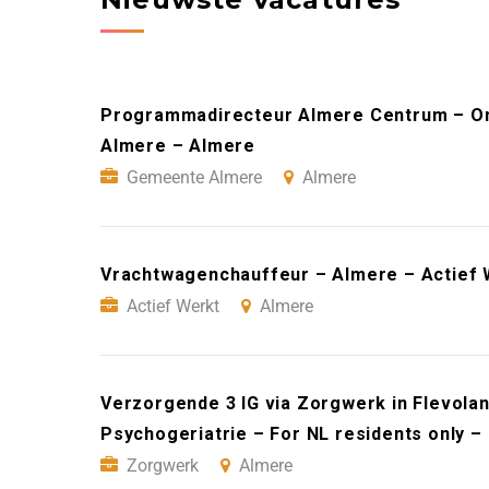
Programmadirecteur Almere Centrum – On
Almere – Almere
Gemeente Almere
Almere
Vrachtwagenchauffeur – Almere – Actief 
Actief Werkt
Almere
Verzorgende 3 IG via Zorgwerk in Flevoland
Psychogeriatrie – For NL residents only 
Zorgwerk
Almere