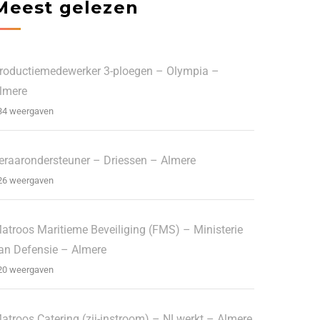
Meest gelezen
roductiemedewerker 3-ploegen – Olympia –
lmere
34 weergaven
eraarondersteuner – Driessen – Almere
26 weergaven
atroos Maritieme Beveiliging (FMS) – Ministerie
an Defensie – Almere
20 weergaven
atroos Catering (zij-instroom) – NLwerkt – Almere