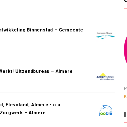
twikkeling Binnenstad – Gemeente
Werkt! Uitzendbureau – Almere
P
K
, Flevoland, Almere • o.a.
– Zorgwerk – Almere