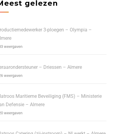
Meest gelezen
roductiemedewerker 3-ploegen – Olympia –
lmere
33 weergaven
eraarondersteuner – Driessen – Almere
26 weergaven
atroos Maritieme Beveiliging (FMS) – Ministerie
an Defensie – Almere
20 weergaven
atroos Catering (zij-instroom) – NLwerkt – Almere