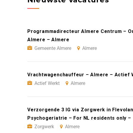
Programmadirecteur Almere Centrum – On
Almere – Almere
Gemeente Almere
Almere
Vrachtwagenchauffeur – Almere – Actief 
Actief Werkt
Almere
Verzorgende 3 IG via Zorgwerk in Flevoland
Psychogeriatrie – For NL residents only 
Zorgwerk
Almere