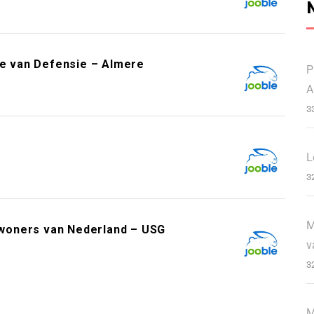
ie van Defensie – Almere
P
A
3
L
3
M
woners van Nederland – USG
v
3
M