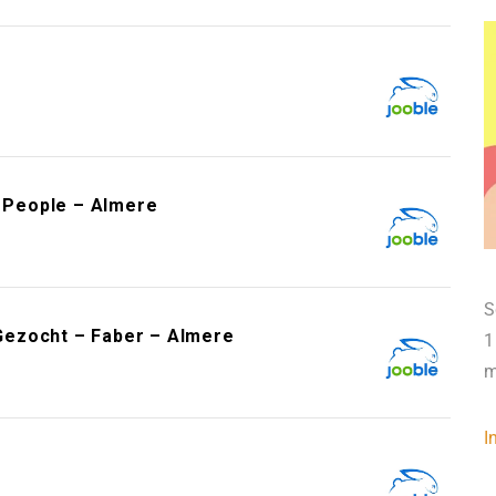
e
t People – Almere
S
Gezocht – Faber – Almere
1
m
I