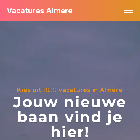
Vacatures Almere
Vacatures per bedrijf
De populairste vacatures in Almere
Nieuwsbrief feed
Kies uit
1830
vacatures in Almere
Jouw nieuwe
baan vind je
hier!