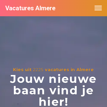
Vacatures Almere
Vacatures per bedrijf
De populairste vacatures in Almere
Nieuwsbrief feed
Kies uit
2225
vacatures in Almere
Jouw nieuwe
baan vind je
hier!