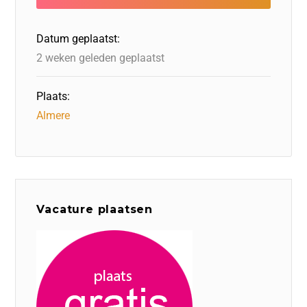
o
n
o
s
p
o
n
p
Datum geplaatst:
k
2 weken geleden geplaatst
Plaats:
Almere
Vacature plaatsen