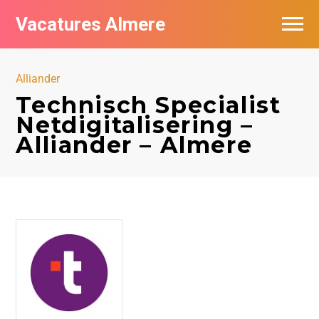
Vacatures Almere
Vacatures per bedrijf
Alliander
De populairste vacatures in Almere
Technisch Specialist
Netdigitalisering –
Nieuwsbrief feed
Alliander – Almere