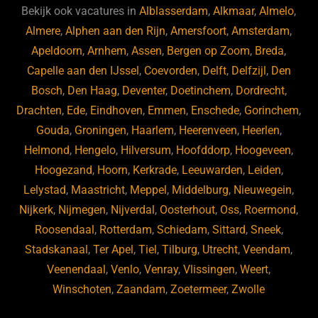
b
ky
dI
Bekijk ook vacatures in
Alblasserdam
,
Alkmaar
,
Almelo
,
o
n
Almere
,
Alphen aan den Rijn
,
Amersfoort
,
Amsterdam
,
Apeldoorn
,
Arnhem
,
Assen
,
Bergen op Zoom
,
Breda
,
o
Capelle aan den IJssel
,
Coevorden
,
Delft
,
Delfzijl
,
Den
k
Bosch
,
Den Haag
,
Deventer
,
Doetinchem
,
Dordrecht
,
Drachten
,
Ede
,
Eindhoven
,
Emmen
,
Enschede
,
Gorinchem
,
Gouda
,
Groningen
,
Haarlem
,
Heerenveen
,
Heerlen
,
Helmond
,
Hengelo
,
Hilversum
,
Hoofddorp
,
Hoogeveen
,
Hoogezand
,
Hoorn
,
Kerkrade
,
Leeuwarden
,
Leiden
,
Lelystad
,
Maastricht
,
Meppel
,
Middelburg
,
Nieuwegein
,
Nijkerk
,
Nijmegen
,
Nijverdal
,
Oosterhout
,
Oss
,
Roermond
,
Roosendaal
,
Rotterdam
,
Schiedam
,
Sittard
,
Sneek
,
Stadskanaal
,
Ter Apel
,
Tiel
,
Tilburg
,
Utrecht
,
Veendam
,
Veenendaal
,
Venlo
,
Venray
,
Vlissingen
,
Weert
,
Winschoten
,
Zaandam
,
Zoetermeer
,
Zwolle