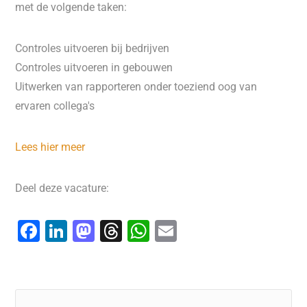
met de volgende taken:
Controles uitvoeren bij bedrijven
Controles uitvoeren in gebouwen
Uitwerken van rapporteren onder toeziend oog van
ervaren collega's
Lees hier meer
Deel deze vacature:
F
Li
M
T
W
E
a
n
a
hr
h
m
c
k
st
e
at
ai
e
e
o
a
s
l