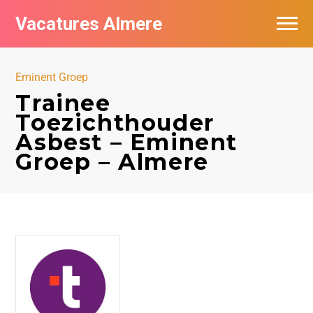
Vacatures Almere
Vacatures per bedrijf
Eminent Groep
De populairste vacatures in Almere
Trainee
Toezichthouder
Nieuwsbrief feed
Asbest – Eminent
Groep – Almere