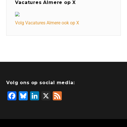
Vacatures Almere op X
Volg Vacatures Almere ook op X
Volg ons op social media:
F
Bl
Li
X
F
a
u
n
e
c
e
k
e
e
s
e
d