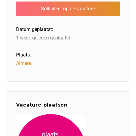
b
dI
d
d
A
o
n
o
s
p
o
n
p
Datum geplaatst:
k
1 week geleden geplaatst
Plaats:
Almere
Vacature plaatsen