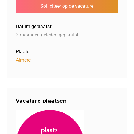
b
dI
d
d
A
o
n
o
s
p
o
n
p
Datum geplaatst:
k
2 maanden geleden geplaatst
Plaats:
Almere
Vacature plaatsen