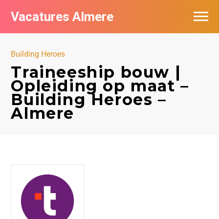
Vacatures Almere
Vacatures per bedrijf
Building Heroes
De populairste vacatures in Almere
Traineeship bouw |
Opleiding op maat –
Nieuwsbrief feed
Building Heroes –
Almere