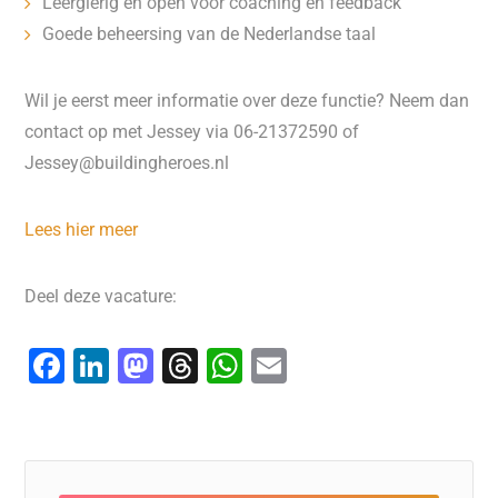
Leergierig en open voor coaching en feedback
Goede beheersing van de Nederlandse taal
Wil je eerst meer informatie over deze functie? Neem dan
contact op met Jessey via 06-21372590 of
Jessey@buildingheroes.nl
Lees hier meer
Deel deze vacature:
F
Li
M
T
W
E
a
n
a
hr
h
m
c
k
st
e
at
ai
e
e
o
a
s
l