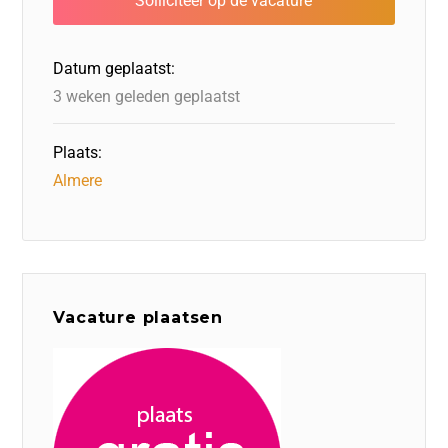
o
n
o
s
p
o
n
p
Datum geplaatst:
k
3 weken geleden geplaatst
Plaats:
Almere
Vacature plaatsen