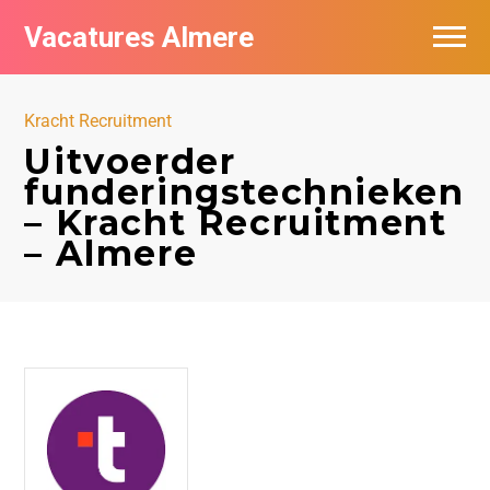
Vacatures Almere
Vacatures per bedrijf
Kracht Recruitment
De populairste vacatures in Almere
Uitvoerder
funderingstechnieken
Nieuwsbrief feed
– Kracht Recruitment
– Almere