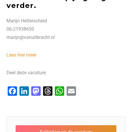
verder.
Marijn Hetterscheid
06-21938650
marijn@vanuitkracht.nl
Lees hier meer
Deel deze vacature:
F
Li
M
T
W
E
a
n
a
hr
h
m
c
k
st
e
at
ai
e
e
o
a
s
l
b
dI
d
d
A