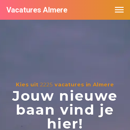
Vacatures Almere
Vacatures per bedrijf
De populairste vacatures in Almere
Nieuwsbrief feed
Kies uit
2225
vacatures in Almere
Jouw nieuwe
baan vind je
hier!