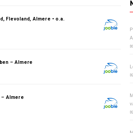
, Flevoland, Almere • o.a.
P
A
3
ben – Almere
L
3
M
t – Almere
v
3
M