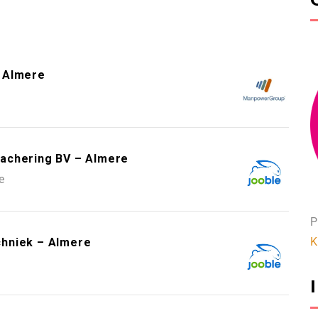
 Almere
achering BV – Almere
e
P
K
chniek – Almere