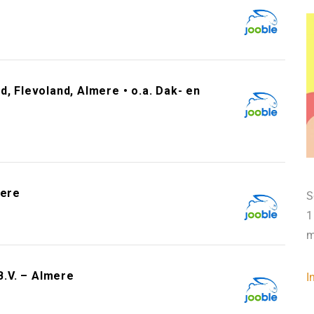
, Flevoland, Almere • o.a. Dak- en
mere
S
1
m
.V. – Almere
I