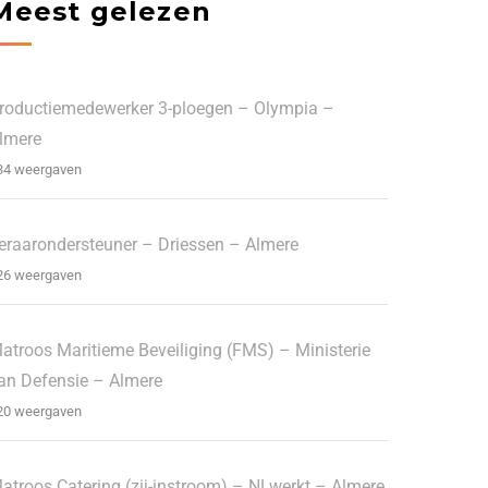
Meest gelezen
roductiemedewerker 3-ploegen – Olympia –
lmere
34 weergaven
eraarondersteuner – Driessen – Almere
26 weergaven
atroos Maritieme Beveiliging (FMS) – Ministerie
an Defensie – Almere
20 weergaven
atroos Catering (zij-instroom) – NLwerkt – Almere